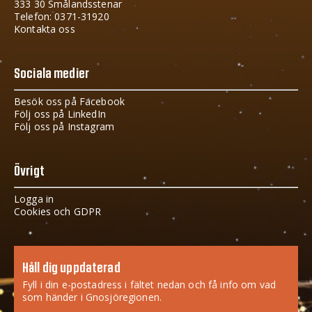
333 30 Smålandsstenar
Telefon: 0371-31920
Kontakta oss
Sociala medier
Besök oss på Facebook
Följ oss på LinkedIn
Följ oss på Instagram
Övrigt
Logga in
Cookies och GDPR
Håll dig uppdaterad
Fyll i din e-postadress i fältet nedan och få info om vad
som händer i Gnosjöregionen.