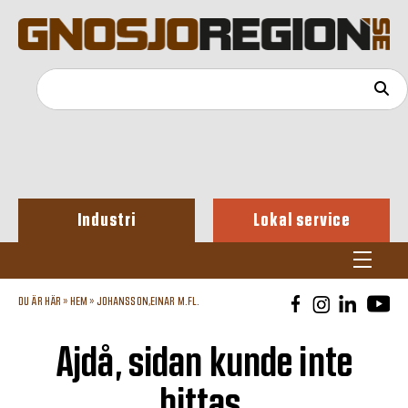
Industri
Lokal service
DU ÄR HÄR »
HEM
»
JOHANSSON,EINAR M.FL.
Ajdå, sidan kunde inte
hittas.