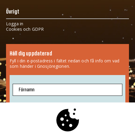
Övrigt
Logga in
Cookies och GDPR
Håll dig uppdaterad
Fyll i din e-postadress i fältet nedan och få info om vad
som händer i Gnosjöregionen.
Förnamn
E-postadress
Jag godkänner att mina uppgifter sparas.
Mer info
»