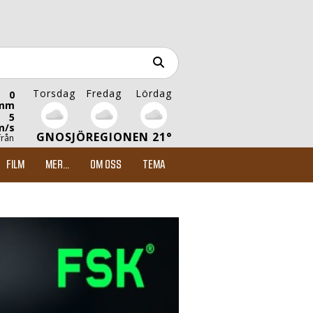
Torsdag
Fredag
Lördag
0
mm
5
m/s
GNOSJÖREGIONEN 21°
från
FILM
MER...
OM OSS
TEMA