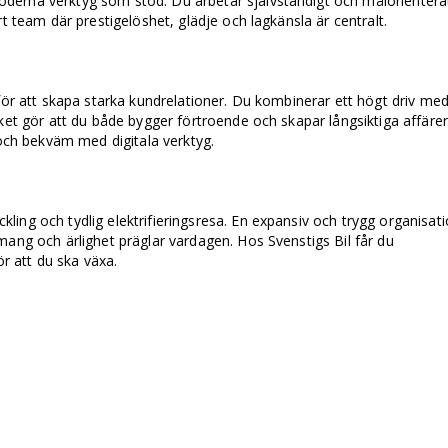
erna verktyg som stöd. Du arbetar självständigt och målorientera
rt team där prestigelöshet, glädje och lagkänsla är centralt.
 för att skapa starka kundrelationer. Du kombinerar ett högt driv me
ket gör att du både bygger förtroende och skapar långsiktiga affärer
h bekväm med digitala verktyg.
ing och tydlig elektrifieringsresa. En expansiv och trygg organisat
mang och ärlighet präglar vardagen. Hos Svenstigs Bil får du
ör att du ska växa.