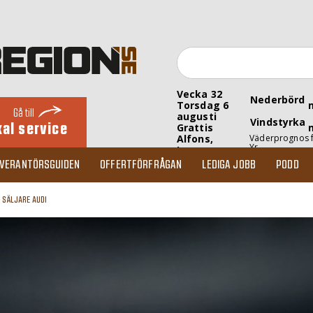
Vecka 32
Nederbörd
Torsdag 6
Gå till
augusti
Vindstyrka
kal service
Grattis
Alfons,
Väderprognos 
Yr
Inez
EVERANTÖRSGUIDEN
OFFERTFÖRFRÅGAN
LEDIGA JOBB
PODD
- SÄLJARE AUDI