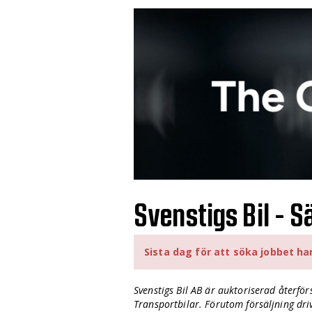
Svenstigs Bil - S
Sista dag för att söka jobbet ha
Svenstigs Bil AB är auktoriserad återfö
Transportbilar. Förutom försäljning dri