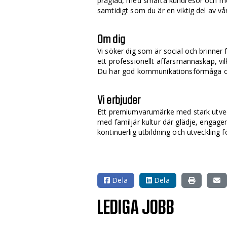
präglad, med smarta kundresor och mod
samtidigt som du är en viktig del av vå
Om dig
Vi söker dig som är social och brinner
ett professionellt affärsmannaskap, vil
Du har god kommunikationsförmåga oc
Vi erbjuder
Ett premiumvarumärke med stark utveckl
med familjär kultur där glädje, engage
kontinuerlig utbildning och utveckling f
Dela
Dela
LEDIGA JOBB