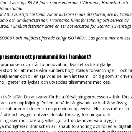
bilar. Svenstigs Bil AB finns representerade i Värnamo, Halmstad och
120 anställda.
ar AB. Svenstigs Lastbilar AB är autkoriserade återförsäljare av Scania
namo och Smålandsstenar. I Värnamo finns försäljning och service av
stad. I Smålandsstenar drivs en serviceverkstad för Scania. I Svenstigs
gt ISO9001 och miljöcertifierade enligt ISO14001. Läs gärna mer om oss
u representera ett premiummärke i framkant?
varumärken och står för innovation, kvalitet och körglädje.
vi stort för att möta våra kunders högt ställda förväntningar – och n
 säljkarriär och bli en självklar del av vårt team. För dig som är driven
möjligheter att lyckas och utvecklas tillsammans med oss.
 i vår affär. Du ansvarar för hela försäljningsprocessen – från först
everans och uppföljning. Rollen är både rådgivande och affärsmässig,
ndrelationer och leverera en premiumupplevelse. Hos oss möter du
kså ute och bygger nätverk i lokala företag, föreningar och
ing sker mot företag, vilket gör att du behöver vara trygg i
nya möjligheter. Branschen är i snabb förändring och rollen är digitalt