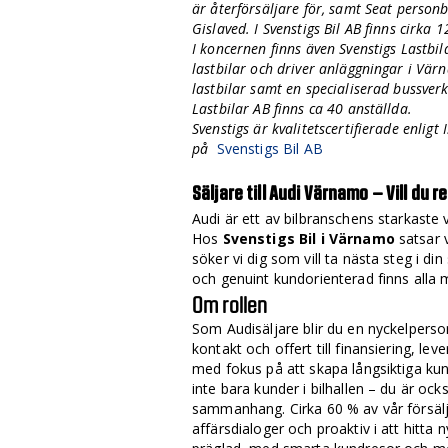
är återförsäljare för, samt Seat person
Gislaved. I Svenstigs Bil AB finns cirka 
I koncernen finns även Svenstigs Lastbil
lastbilar och driver anläggningar i Vär
lastbilar samt en specialiserad bussverk
Lastbilar AB finns ca 40 anställda.
Svenstigs är kvalitetscertifierade enli
på
Svenstigs Bil AB
Säljare till Audi Värnamo – Vill d
Audi är ett av bilbranschens starkaste 
Hos
Svenstigs Bil i Värnamo
satsar 
söker vi dig som vill ta nästa steg i din
och genuint kundorienterad finns alla 
Om rollen
Som Audisäljare blir du en nyckelperson
kontakt och offert till finansiering, l
med fokus på att skapa långsiktiga ku
inte bara kunder i bilhallen – du är oc
sammanhang. Cirka 60 % av vår försäljn
affärsdialoger och proaktiv i att hitta 