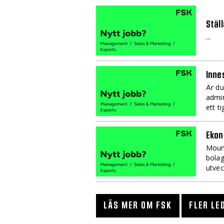
Ställ
...
Innes
Är du
admin
ett t
Ekon
Mount
bolag
utvec
LÄS MER OM FSK
FLER LE