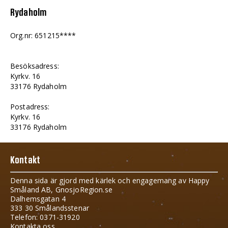
Rydaholm
Org.nr: 651215****
Besöksadress:
Kyrkv. 16
33176 Rydaholm
Postadress:
Kyrkv. 16
33176 Rydaholm
Kontakt
Denna sida är gjord med kärlek och engagemang av Happy
Småland AB, GnosjoRegion.se
Dalhemsgatan 4
333 30 Smålandsstenar
Telefon: 0371-31920
Kontakta oss