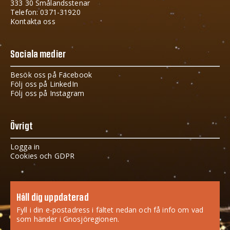
333 30 Smålandsstenar
Telefon: 0371-31920
Kontakta oss
Sociala medier
Besök oss på Facebook
Följ oss på LinkedIn
Följ oss på Instagram
Övrigt
Logga in
Cookies och GDPR
Håll dig uppdaterad
Fyll i din e-postadress i fältet nedan och få info om vad
som händer i Gnosjöregionen.