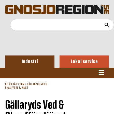
Industri
Lokal service
DU ÄR HÄR »
HEM
»
GÄLLARYDS VED &
CHAUFFÖRSTJÄNST
Gällaryds Ved &