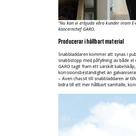
”Nu kan vi erbjuda våra kunder inom E-m
koncernchef GARO.
Producerar i hållbart material
Snabbladdaren kommer att synas i publ
snabbstopp med påfyllning av både el 
GARO tagit fram ett särskilt kabelskåp
korrosionsbeständighet än galvaniserat
– Även chassit till snabbladdaren är t
bidra till ett mer hållbart samhälle, kon