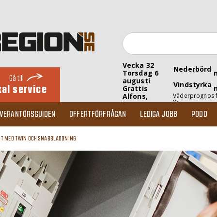
Vecka 32
Nederbörd
Torsdag 6
Gå till
augusti
Vindstyrka
kal service
Grattis
Alfons,
Väderprognos 
Yr
Inez
EVERANTÖRSGUIDEN
OFFERTFÖRFRÅGAN
LEDIGA JOBB
PODD
T MED TWIN OCH SNABBLADDNING