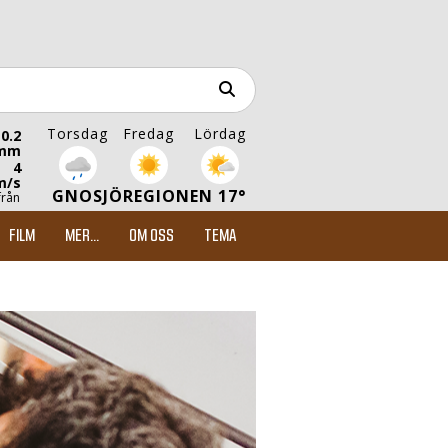
Torsdag
Fredag
Lördag
0.2
mm
4
m/s
GNOSJÖREGIONEN 17°
från
FILM
MER...
OM OSS
TEMA