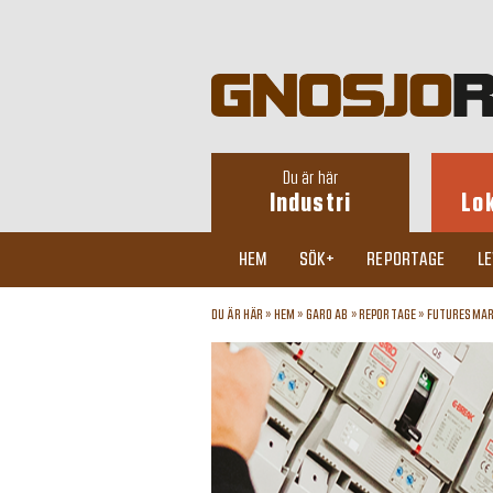
Du är här
Industri
Lo
HEM
SÖK+
REPORTAGE
L
DU ÄR HÄR »
HEM
»
GARO AB
»
REPORTAGE
»
FUTURESMAR