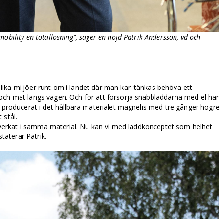
obility en totallösning”, säger en nöjd Patrik Andersson, vd och
ika miljöer runt om i landet där man kan tänkas behöva ett
och mat längs vägen. Och för att försörja snabbladdarna med el har
, producerat i det hållbara materialet magnelis med tre gånger högr
 stål.
illverkat i samma material. Nu kan vi med laddkonceptet som helhet
staterar Patrik.