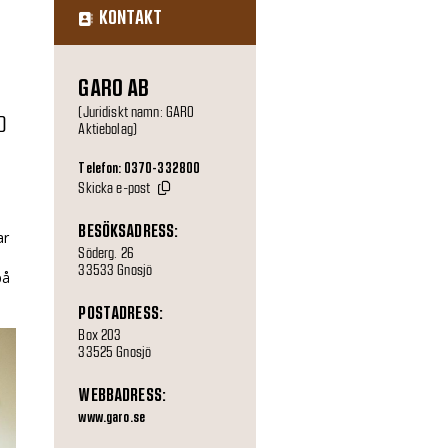
KONTAKT
GARO AB
(Juridiskt namn: GARO
O
Aktiebolag)
Telefon: 0370-332800
Skicka e-post
BESÖKSADRESS:
ar
Söderg. 26
33533 Gnosjö
på
POSTADRESS:
Box 203
33525 Gnosjö
WEBBADRESS:
www.garo.se