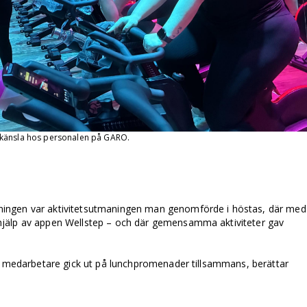
-känsla hos personalen på GARO.
ingen var aktivitetsutmaningen man genomförde i höstas, där med­
jälp av appen Wellstep – och där gemensamma aktiviteter gav
arbetare gick ut på lunch­­­­­­­­­­­­­­promenader tillsammans, berättar