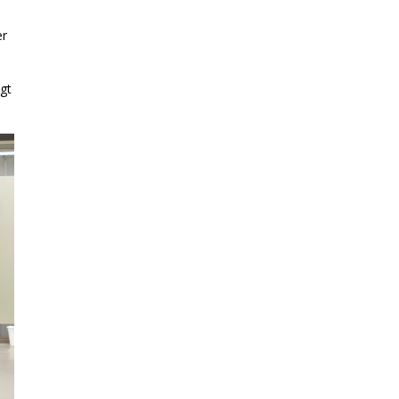
er
igt