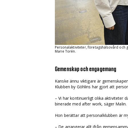
Personalaktiviteter, företagshälsovård och 
Marie Torén.
Gemenskap och engagemang
Kanske ännu viktigare är gemenskape
Klubben by Göhlins har gjort att perso
– Vi har kontinuerligt olika aktivitete
binerade med after work, säger Malin.
Hon berättar att personalklubben är my
– De arrangerar allt ifrån gemensamma 