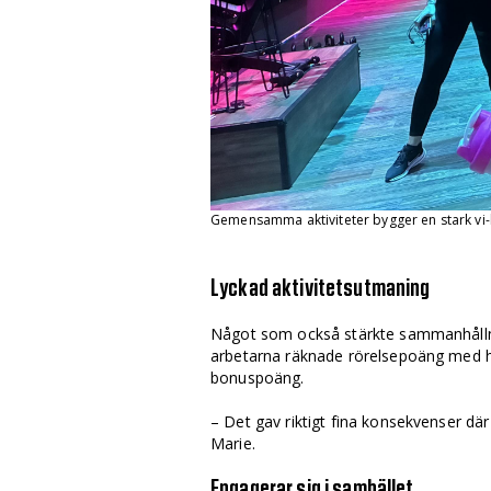
Gemensamma aktiviteter bygger en stark vi
Lyckad aktivitetsutmaning
Något som också stärkte samman­hålln
arbetarna räknade rörelsepoäng med h
bonuspoäng.
– Det gav riktigt fina konsekvenser där med
Marie.
Engagerar sig i samhället