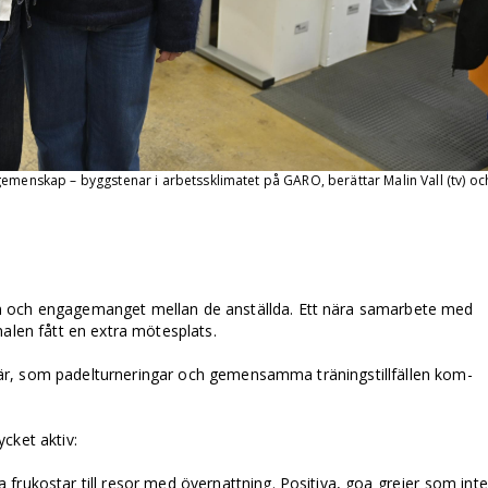
gemenskap – byggstenar i arbetssklimatet på GARO, berättar Malin Vall (tv) oc
n och engagemanget mellan de anställda. Ett nära samarbete med
nalen fått en extra mötesplats.
r där, som padelturneringar och gemensamma träningstillfällen kom­­
cket aktiv:
frukostar till resor med övernattning. Positiva, goa grejer som inte