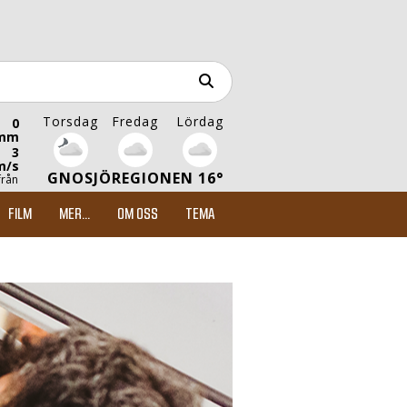
Torsdag
Fredag
Lördag
0
mm
3
m/s
GNOSJÖREGIONEN 16°
från
FILM
MER...
OM OSS
TEMA