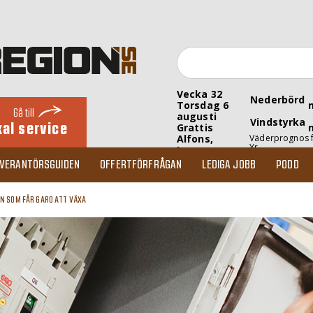
Vecka 32
Nederbörd
Torsdag 6
Gå till
augusti
Vindstyrka
kal service
Grattis
Alfons,
Väderprognos 
Yr
Inez
EVERANTÖRSGUIDEN
OFFERTFÖRFRÅGAN
LEDIGA JOBB
PODD
N SOM FÅR GARO ATT VÄXA