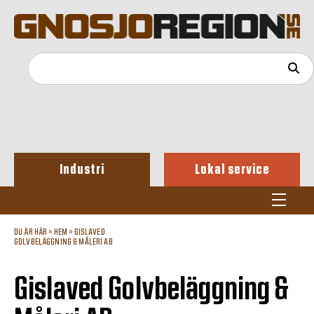
Industri
Lokal service
DU ÄR HÄR »
HEM
»
GISLAVED
GOLVBELÄGGNING & MÅLERI AB
Gislaved Golvbeläggning &