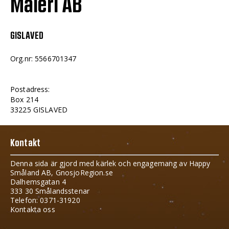
Måleri AB
GISLAVED
Org.nr: 5566701347
Postadress:
Box 214
33225 GISLAVED
Kontakt
Denna sida är gjord med kärlek och engagemang av Happy
Småland AB, GnosjoRegion.se
Dalhemsgatan 4
333 30 Smålandsstenar
Telefon: 0371-31920
Kontakta oss