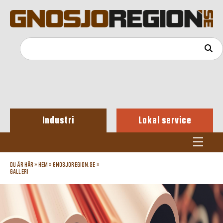
Industri
Lokal service
DU ÄR HÄR »
HEM
»
GNOSJOREGION.SE
»
GALLERI