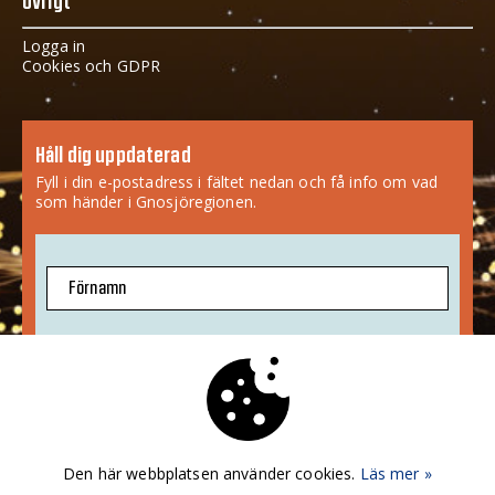
Övrigt
Logga in
Cookies och GDPR
Håll dig uppdaterad
Fyll i din e-postadress i fältet nedan och få info om vad
som händer i Gnosjöregionen.
Förnamn
E-postadress
Jag godkänner att mina uppgifter sparas.
Mer info
»
Den här webbplatsen använder cookies.
Läs mer »