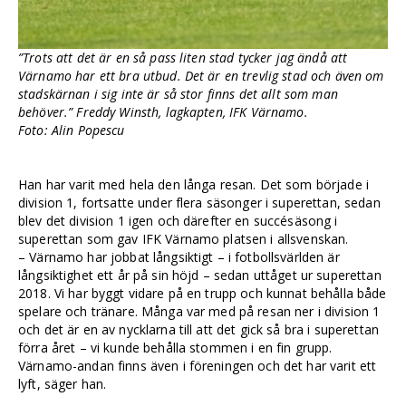
”Trots att det är en så pass liten stad tycker jag ändå att
Värnamo har ett bra utbud. Det är en trevlig stad och även om
stadskärnan i sig inte är så stor finns det allt som man
behöver.” Freddy Winsth, lagkapten, IFK Värnamo.
Foto: Alin Popescu
Han har varit med hela den långa resan. Det som började i
division 1, fortsatte under flera säsonger i superettan, sedan
blev det division 1 igen och därefter en succésäsong i
superettan som gav IFK Värnamo platsen i allsvenskan.
– Värnamo har jobbat långsiktigt – i fotbollsvärlden är
långsiktighet ett år på sin höjd – sedan uttåget ur superettan
2018. Vi har byggt vidare på en trupp och kunnat behålla både
spelare och tränare. Många var med på resan ner i division 1
och det är en av nycklarna till att det gick så bra i superettan
förra året – vi kunde behålla stommen i en fin grupp.
Värnamo-andan finns även i föreningen och det har varit ett
lyft, säger han.