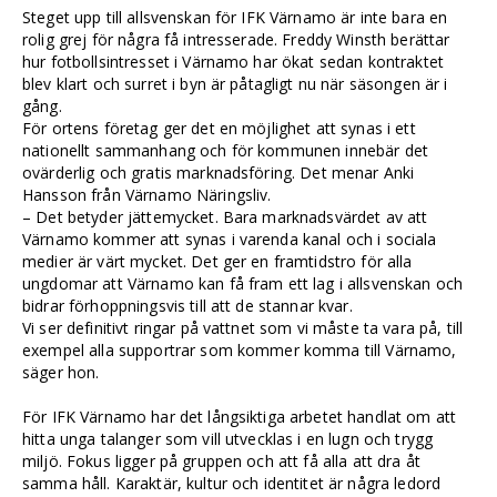
Steget upp till allsvenskan för IFK Värnamo är inte bara en
rolig grej för några få intresserade. Freddy Winsth berättar
hur fotbollsintresset i Värnamo har ökat sedan kontraktet
blev klart och surret i byn är påtagligt nu när säsongen är i
gång.
För ortens företag ger det en möjlighet att synas i ett
nationellt sammanhang och för kommunen innebär det
ovärderlig och gratis marknadsföring. Det menar Anki
Hansson från Värnamo Näringsliv.
– Det betyder jättemycket. Bara marknadsvärdet av att
Värnamo kommer att synas i varenda kanal och i sociala
medier är värt mycket. Det ger en framtidstro för alla
ungdomar att Värnamo kan få fram ett lag i allsvenskan och
bidrar förhoppningsvis till att de stannar kvar.
Vi ser definitivt ringar på vattnet som vi måste ta vara på, till
exempel alla supportrar som kommer komma till Värnamo,
säger hon.
För IFK Värnamo har det långsiktiga arbetet handlat om att
hitta unga talanger som vill utvecklas i en lugn och trygg
miljö. Fokus ligger på gruppen och att få alla att dra åt
samma håll. Karaktär, kultur och identitet är några ledord