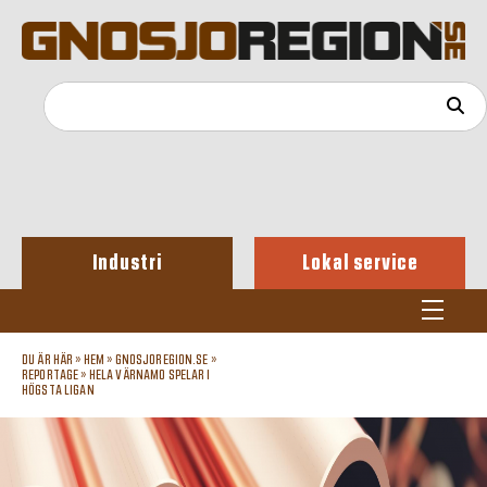
Industri
Lokal service
DU ÄR HÄR »
HEM
»
GNOSJOREGION.SE
»
REPORTAGE
»
HELA VÄRNAMO SPELAR I
HÖGSTA LIGAN