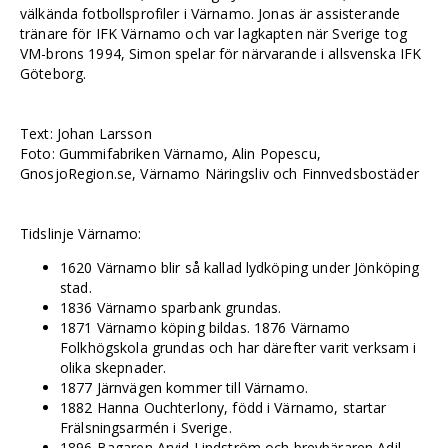
välkända fotbollsprofiler i Värnamo. Jonas är assisterande
tränare för IFK Värnamo och var lagkapten när Sverige tog
VM-brons 1994, Simon spelar för närvarande i allsvenska IFK
Göteborg.
Text: Johan Larsson
Foto: Gummifabriken Värnamo, Alin Popescu,
GnosjoRegion.se, Värnamo Näringsliv och Finnvedsbostäder
Tidslinje Värnamo:
1620 Värnamo blir så kallad lydköping under Jönköping
stad.
1836 Värnamo sparbank grundas.
1871 Värnamo köping bildas. 1876 Värnamo
Folkhögskola grundas och har därefter varit verksam i
olika skepnader.
1877 Järnvägen kommer till Värnamo.
1882 Hanna Ouchterlony, född i Värnamo, startar
Frälsningsarmén i Sverige.
1896 Bagaren Arvid Lindström och brevbäraren Adil