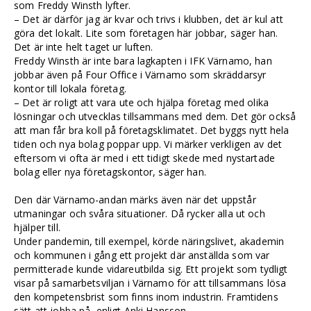
som Freddy Winsth lyfter.
– Det är därför jag är kvar och trivs i klubben, det är kul att
göra det lokalt. Lite som företagen här jobbar, säger han.
Det är inte helt taget ur luften.
Freddy Winsth är inte bara lagkapten i IFK Värnamo, han
jobbar även på Four Office i Värnamo som skräddarsyr
kontor till lokala företag.
– Det är roligt att vara ute och hjälpa företag med olika
lösningar och utvecklas tillsammans med dem. Det gör också
att man får bra koll på företagsklimatet. Det byggs nytt hela
tiden och nya bolag poppar upp. Vi märker verkligen av det
eftersom vi ofta är med i ett tidigt skede med nystartade
bolag eller nya företagskontor, säger han.
Den där Värnamo-andan märks även när det uppstår
utmaningar och svåra situationer. Då rycker alla ut och
hjälper till.
Under pandemin, till exempel, körde näringslivet, akademin
och kommunen i gång ett projekt där anställda som var
permitterade kunde vidareutbilda sig. Ett projekt som tydligt
visar på samarbetsviljan i Värnamo för att tillsammans lösa
den kompetensbrist som finns inom industrin. Framtidens
sätt att jobba på, enligt Anki Hansson.