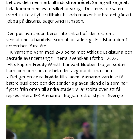
behövs det mer mark till industriområdet. Så jag vill säga att
hela kommunen lever, vilket är viktigt. Det finns också en
trend att folk flyttar tillbaka hit och märker hur bra det går att
jobba på distans, säger Anki Hansson.
Den positiva andan beror inte enbart på den extremt
sensationella händelse som utspelade sig i Eskilstuna den 1
november förra året.
IFK Värnamo vann med 2–0 borta mot Athletic Eskilstuna och
säkrade avancemang till herrallsvenskan i fotboll 2022.
IFK:s kapten Freddy Winsth har varit klubben trogen sedan
barnsben och spelade hela den avgörande matchen.
– Det ger en extra krydda till staden. Värnamo kan inte få
bättre publicitet och det sprider sig även bland alla som har
flyttat från orten till andra städer. Vi är stolta över att få
representera IFK Värnamo i högsta fotbollsligan i Sverige.