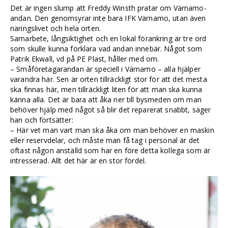
Det är ingen slump att Freddy Winsth pratar om Värnamo-
andan. Den genomsyrar inte bara IFK Värnamo, utan även
näringslivet och hela orten.
Samarbete, långsiktighet och en lokal förankring är tre ord
som skulle kunna förklara vad andan innebär. Något som
Patrik Ekwall, vd på PE Plast, håller med om.
– Småföretagarandan är speciell i Värnamo – alla hjälper
varandra här. Sen är orten tillräckligt stor för att det mesta
ska finnas här, men tillräckligt liten för att man ska kunna
känna alla. Det är bara att åka ner till bysmeden om man
behöver hjälp med något så blir det reparerat snabbt, säger
han och fortsätter:
– Här vet man vart man ska åka om man behöver en maskin
eller reservdelar, och måste man få tag i personal är det
oftast någon anställd som har en före detta kollega som är
intresserad. Allt det här är en stor fördel.