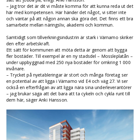
– Jag tror det är dit vi måste komma för att kunna reda ut det
här med kompetensen. Här händer det något, vi sitter inte
och väntar på att någon annan ska göra det. Det finns ett bra
samarbete mellan näringsliv, akademi och kommun.
Samtidigt som tillverkningsindustrin är stark i Värnamo skriker
den efter arbetskraft.
Ett sätt för kommunen att möta detta är genom att bygga
fler bostäder. Till exempel är en ny stadsdel – Mossleplatån –
under uppbyggnad med 250 nya bostäder för omkring 1 000
invånare.
– Trycket på nyetableringar är stort och många företag ser
en potential av att ligga i Värnamo vid E4 och väg 27. Vi ser
också en efterfrågan av att ligga nära sina underleverantörer
– jag brukar säga att det bara att ta cykeln och cykla runt till
dem här, säger Anki Hansson.