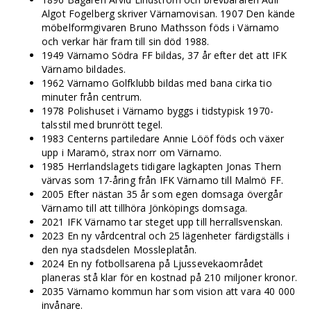
Algot Fogelberg skriver Värnamovisan. 1907 Den kände
möbelformgivaren Bruno Mathsson föds i Värnamo
och verkar här fram till sin död 1988.
1949 Värnamo Södra FF bildas, 37 år efter det att IFK
Värnamo bildades.
1962 Värnamo Golfklubb bildas med bana cirka tio
minuter från centrum.
1978 Polishuset i Värnamo byggs i tidstypisk 1970-
talsstil med brunrött tegel.
1983 Centerns partiledare Annie Lööf föds och växer
upp i Maramö, strax norr om Värnamo.
1985 Herrlandslagets tidigare lagkapten Jonas Thern
värvas som 17-åring från IFK Värnamo till Malmö FF.
2005 Efter nästan 35 år som egen domsaga övergår
Värnamo till att tillhöra Jönköpings domsaga.
2021 IFK Värnamo tar steget upp till herrallsvenskan.
2023 En ny vårdcentral och 25 lägenheter färdigställs i
den nya stadsdelen Mossleplatån.
2024 En ny fotbollsarena på Ljussevekaområdet
planeras stå klar för en kostnad på 210 miljoner kronor.
2035 Värnamo kommun har som vision att vara 40 000
invånare.