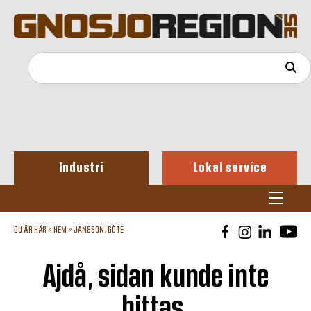
Industri
Lokal service
DU ÄR HÄR »
HEM
»
JANSSON, GÖTE
Ajdå, sidan kunde inte
hittas.