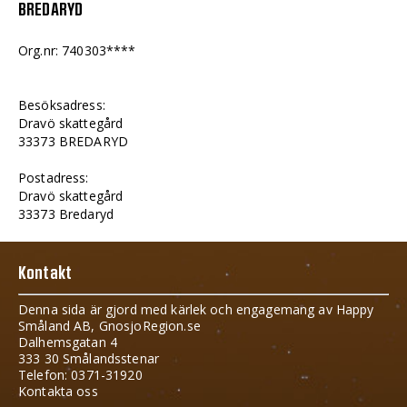
BREDARYD
Org.nr: 740303****
Besöksadress:
Dravö skattegård
33373 BREDARYD
Postadress:
Dravö skattegård
33373 Bredaryd
Kontakt
Denna sida är gjord med kärlek och engagemang av Happy
Småland AB, GnosjoRegion.se
Dalhemsgatan 4
333 30 Smålandsstenar
Telefon: 0371-31920
Kontakta oss