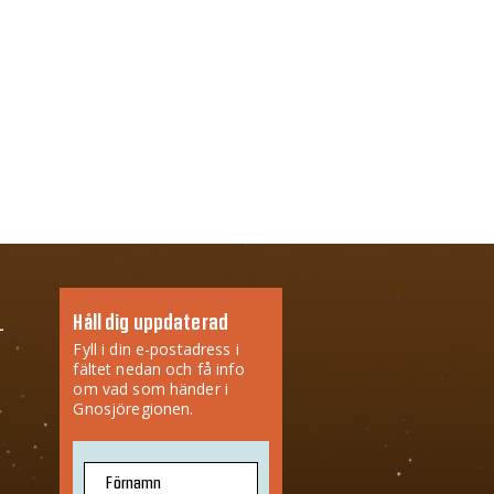
Håll dig uppdaterad
Fyll i din e-postadress i
fältet nedan och få info
om vad som händer i
Gnosjöregionen.
Förnamn