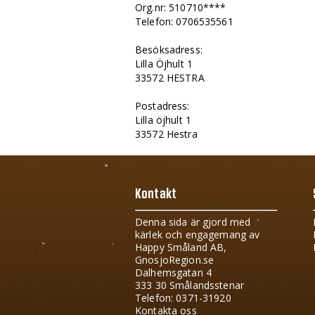
Org.nr: 510710****
Telefon: 0706535561
Besöksadress:
Lilla Öjhult 1
33572 HESTRA
Postadress:
Lilla öjhult 1
33572 Hestra
Kontakt
Denna sida är gjord med
kärlek och engagemang av
Happy Småland AB,
GnosjoRegion.se
Dalhemsgatan 4
333 30 Smålandsstenar
Telefon: 0371-31920
Kontakta oss