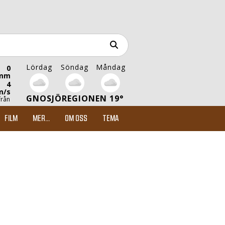
Lördag
Söndag
Måndag
0
mm
4
m/s
GNOSJÖREGIONEN 19°
från
FILM
MER...
OM OSS
TEMA