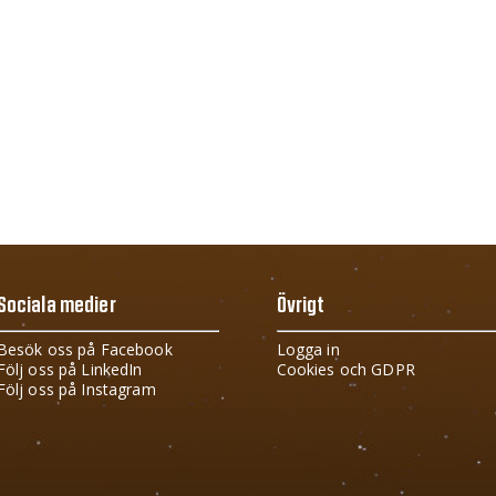
Sociala medier
Övrigt
Besök oss på Facebook
Logga in
Följ oss på LinkedIn
Cookies och GDPR
Följ oss på Instagram