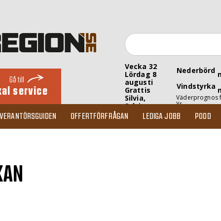
Vecka 32
Nederbörd
Lördag 8
Gå till
augusti
Vindstyrka
kal service
Grattis
Silvia,
Väderprognos 
Yr
Sylvia
EVERANTÖRSGUIDEN
OFFERTFÖRFRÅGAN
LEDIGA JOBB
PODD
KAN