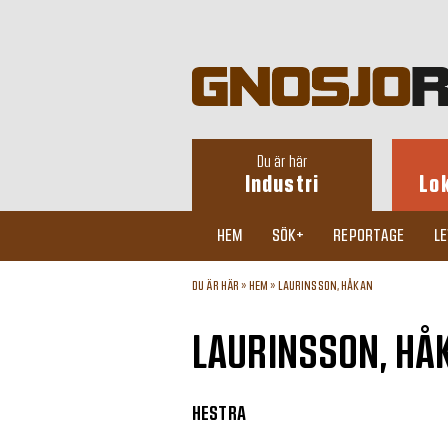
Du är här
Industri
Lo
HEM
SÖK+
REPORTAGE
L
DU ÄR HÄR »
HEM
»
LAURINSSON, HÅKAN
LAURINSSON, HÅ
HESTRA