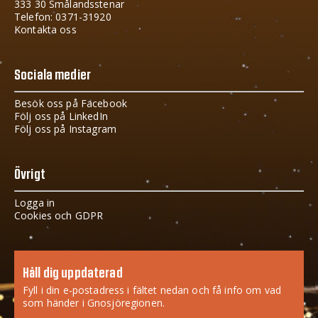
333 30 Smålandsstenar
Telefon: 0371-31920
Kontakta oss
Sociala medier
Besök oss på Facebook
Följ oss på LinkedIn
Följ oss på Instagram
Övrigt
Logga in
Cookies och GDPR
Håll dig uppdaterad
Fyll i din e-postadress i fältet nedan och få info om vad
som händer i Gnosjöregionen.