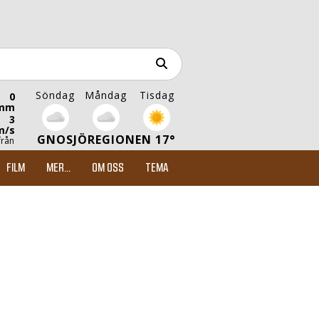
Söndag
Måndag
Tisdag
0
mm
3
m/s
GNOSJÖREGIONEN 17°
från
FILM
MER...
OM OSS
TEMA