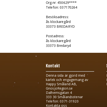
Org.nr: 450629****
Telefon: 037170264
Besöksadress:
ås klockaregård
33373 BREDARYD
Postadress:
ås klockaregård
33373 Bredaryd
Kontakt
Denna sida är gjord med
kärlek och engagemang av
Happy Småland AB,
GnosjoRegion.se
Dalhemsgatan 4
333 30 Smålandsstenar
Telefon: 0371-31920
Kontakta oss