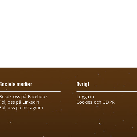
Sociala medier
Övrigt
Besök oss på Facebook
Logga in
Följ oss på LinkedIn
Cookies och GDPR
Följ oss på Instagram