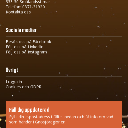
333 30 Smålandsstenar
Telefon: 0371-31920
Kontakta oss
Sociala medier
Besök oss på Facebook
Följ oss på LinkedIn
Följ oss på Instagram
Övrigt
Logga in
Cookies och GDPR
Håll dig uppdaterad
Fyll i din e-postadress i fältet nedan och få info om vad
som händer i Gnosjöregionen.