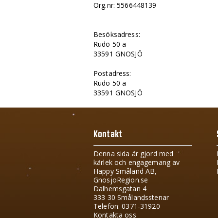
Org.nr: 5566448139
Besöksadress:
Rudö 50 a
33591 GNOSJÖ
Postadress:
Rudö 50 a
33591 GNOSJÖ
Kontakt
Denna sida är gjord med
kärlek och engagemang av
Happy Småland AB,
GnosjoRegion.se
Dalhemsgatan 4
333 30 Smålandsstenar
Telefon: 0371-31920
Kontakta oss