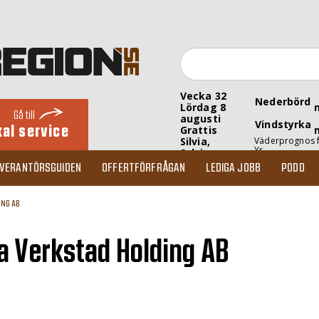
Vecka 32
Nederbörd
Lördag 8
Gå till
augusti
Vindstyrka
kal service
Grattis
Silvia,
Väderprognos 
Yr
Sylvia
EVERANTÖRSGUIDEN
OFFERTFÖRFRÅGAN
LEDIGA JOBB
PODD
ING AB
a Verkstad Holding AB