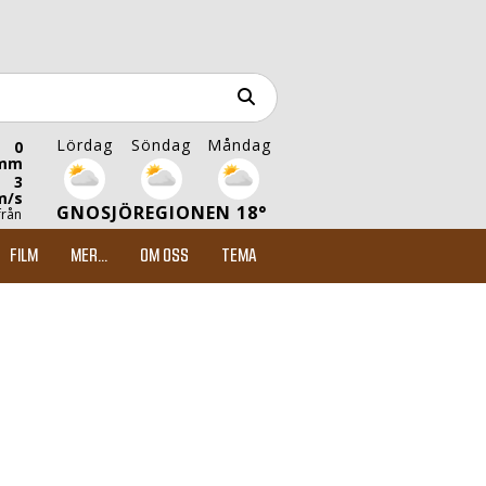
Lördag
Söndag
Måndag
0
mm
3
m/s
GNOSJÖREGIONEN 18°
från
FILM
MER...
OM OSS
TEMA