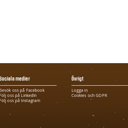
Sociala medier
Övrigt
Besök oss på Facebook
Logga in
Följ oss på LinkedIn
Cookies och GDPR
Följ oss på Instagram