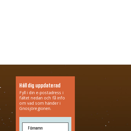
Håll dig uppdaterad
Fyll i din e-postadress i
fältet nedan och få info
om vad som händer i
Gnosjöregionen.
Förnamn