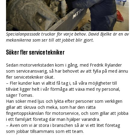
Specialanpassade truckar för varje behov. David Bjelke är en av
mekanikerna som ser till att jobbet blir gjort.
Söker fler servicetekniker
Sedan motorverkstaden kom i gång, med Fredrik Rylander
som serviceansvarig, så har behovet av att fylla på med ännu
fler servicetekniker ökat.
– Fler kunder kan vi alltid få tag i, så våra möjligheter till
tillväxt ligger helt i vår förmåga att växa med ny personal,
säger Tomas.
Han söker med ljus och lykta efter personer som verkligen
gillar att skruva och meka, som har den rätta
fingertoppskänslan för motorservice, och som gillar att jobba
i ett familjärt företag där man hjälper varandra.
– Även om vi är stora i branschen så är vi ett litet företag
som jobbar tillsammans som ett team.