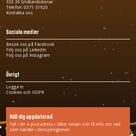
333 30 Smålandsstenar
Telefon: 0371-31920
Kontakta oss
Sociala medier
Besök oss på Facebook
Följ oss på LinkedIn
Följ oss på Instagram
Övrigt
Logga in
Cookies och GDPR
Håll dig uppdaterad
Fyll i din e-postadress i fältet nedan och få info om vad
som händer i Gnosjöregionen.