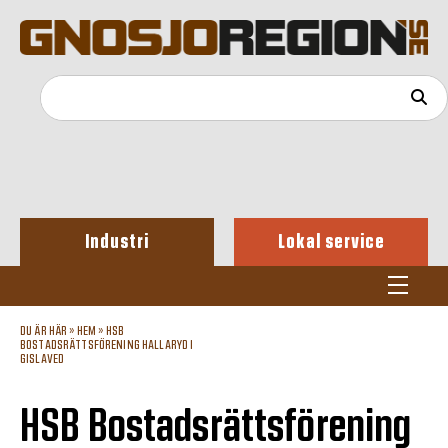
Industri
Lokal service
DU ÄR HÄR »
HEM
»
HSB
BOSTADSRÄTTSFÖRENING HALLARYD I
GISLAVED
HSB Bostadsrättsförening