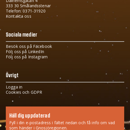
Dalhemsgatan 4
333 30 Smålandsstenar
Telefon: 0371-31920
Kontakta oss
Sociala medier
Besök oss på Facebook
Följ oss på LinkedIn
Följ oss på Instagram
Övrigt
Logga in
Cookies och GDPR
Håll dig uppdaterad
Fyll i din e-postadress i fältet nedan och få info om vad
som händer i Gnosjöregionen.