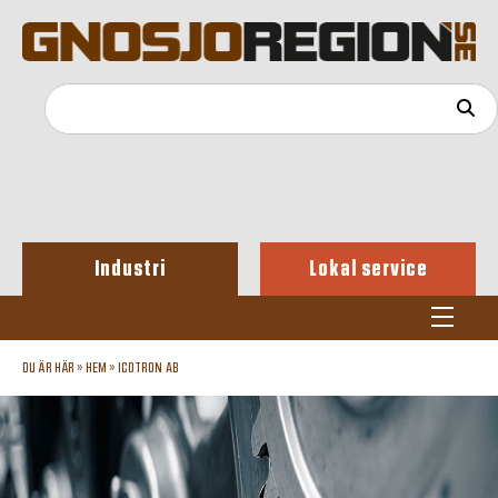
Industri
Lokal service
DU ÄR HÄR »
HEM
»
ICOTRON AB