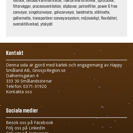
våtlack, taktade kammartvättar, fläktdrivna luftknivar, sprutboxar,
filterväggar, processventilation, slipboxar, patronfilter, power & free
conveyor, singelconveyor, golvconveyor, bandmatta, stålmatta,
gallermatta, transportörer conveyorsystem, miljövänligt, flexibilitet,
svensktillverkad, ytskydd
Kontakt
Denna sida är gjord med kärlek och engagemang av Happy
Småland AB, GnosjoRegion.se
Dalhemsgatan 4
333 30 Smålandsstenar
Telefon: 0371-31920
Kontakta oss
Sociala medier
Besök oss på Facebook
Följ oss på LinkedIn