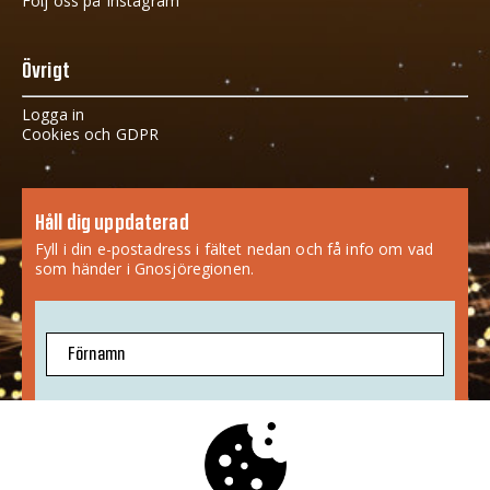
Följ oss på Instagram
Övrigt
Logga in
Cookies och GDPR
Håll dig uppdaterad
Fyll i din e-postadress i fältet nedan och få info om vad
som händer i Gnosjöregionen.
Förnamn
E-postadress
Jag godkänner att mina uppgifter sparas.
Mer info