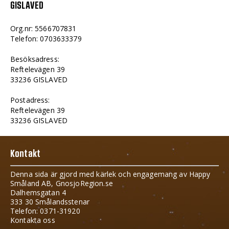
GISLAVED
Org.nr: 5566707831
Telefon: 0703633379
Besöksadress:
Reftelevägen 39
33236 GISLAVED
Postadress:
Reftelevägen 39
33236 GISLAVED
Kontakt
Denna sida är gjord med kärlek och engagemang av Happy
Småland AB, GnosjoRegion.se
Dalhemsgatan 4
333 30 Smålandsstenar
Telefon: 0371-31920
Kontakta oss