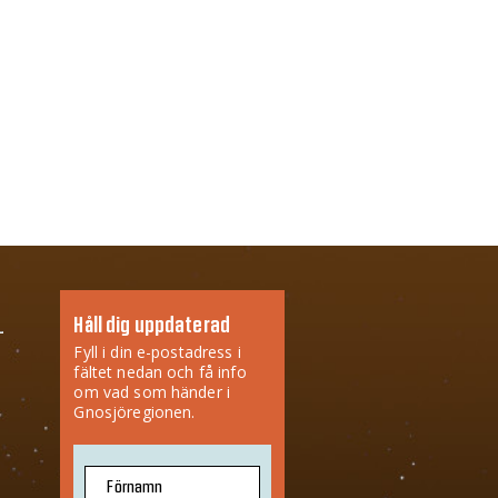
Håll dig uppdaterad
Fyll i din e-postadress i
fältet nedan och få info
om vad som händer i
Gnosjöregionen.
Förnamn