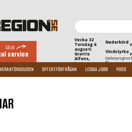
Vecka 32
Nederbörd
Torsdag 6
Gå till
augusti
Vindstyrka
kal service
Grattis
Alfons,
Väderprognos 
Yr
Inez
EVERANTÖRSGUIDEN
OFFERTFÖRFRÅGAN
LEDIGA JOBB
PODD
MAR