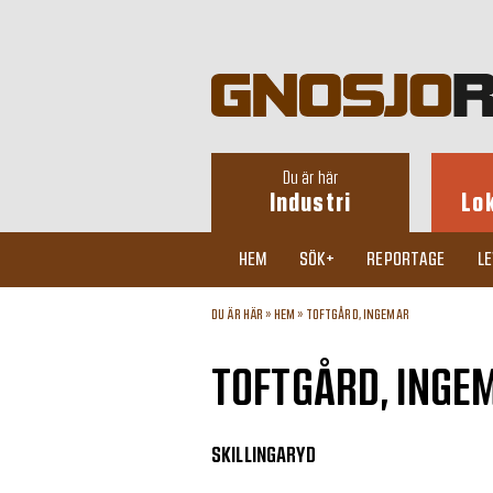
Du är här
Industri
Lo
HEM
SÖK+
REPORTAGE
L
DU ÄR HÄR »
HEM
»
TOFTGÅRD, INGEMAR
TOFTGÅRD, INGE
SKILLINGARYD