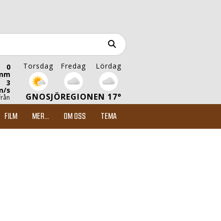
Torsdag
Fredag
Lördag
0
mm
3
m/s
GNOSJÖREGIONEN 17°
från
FILM
MER...
OM OSS
TEMA