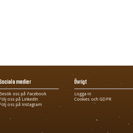
Sociala medier
Övrigt
Besök oss på Facebook
Logga in
Följ oss på LinkedIn
Cookies och GDPR
Följ oss på Instagram