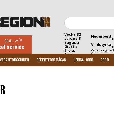
Vecka 32
Nederbörd
Lördag 8
Gå till
augusti
Vindstyrka
kal service
Grattis
Silvia,
Väderprognos 
Yr
Sylvia
EVERANTÖRSGUIDEN
OFFERTFÖRFRÅGAN
LEDIGA JOBB
PODD
ER