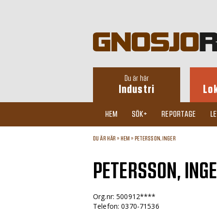
Du är här
Industri
Lo
HEM
SÖK+
REPORTAGE
L
DU ÄR HÄR »
HEM
»
PETERSSON, INGER
PETERSSON, ING
Org.nr: 500912****
Telefon: 0370-71536