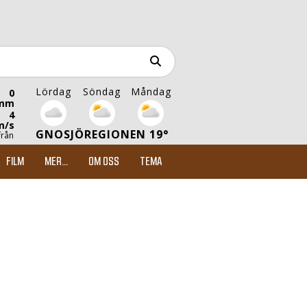
Lördag
Söndag
Måndag
0
mm
4
m/s
GNOSJÖREGIONEN 19°
från
FILM
MER...
OM OSS
TEMA