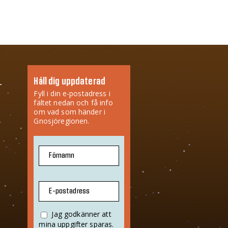
Håll dig uppdaterad
Fyll i din e-postadress i
fältet nedan och få info
om vad som händer i
Gnosjöregionen.
Förnamn
E-postadress
Jag godkänner att
mina uppgifter sparas.