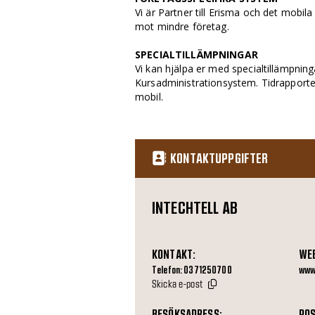
Vi är Partner till Erisma och det mob
mot mindre företag.
SPECIALTILLÄMPNINGAR
Vi kan hjälpa er med specialtillämpninga
Kursadministrationsystem. Tidrapporter
mobil.
KONTAKTUPPGIFTER
INTECHTELL AB
KONTAKT:
WE
Telefon: 0371250700
www.
Skicka e-post
BESÖKSADRESS:
POS