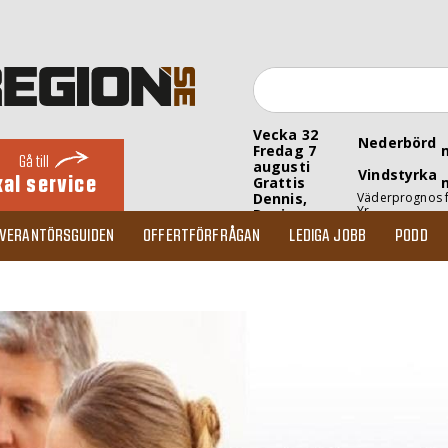
Vecka 32
Nederbörd
Fredag 7
Gå till
augusti
Vindstyrka
kal service
Grattis
Dennis,
Väderprognos 
Yr
Denise
EVERANTÖRSGUIDEN
OFFERTFÖRFRÅGAN
LEDIGA JOBB
PODD