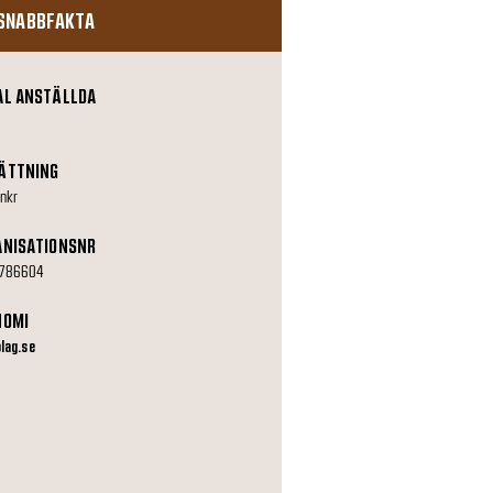
SNABBFAKTA
AL ANSTÄLLDA
ÄTTNING
nkr
ANISATIONSNR
786604
NOMI
olag.se