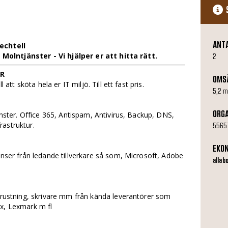
ANT
techtell
is Molntjänster - Vi hjälper er att hitta rätt.
2
AR
OMS
 att sköta hela er IT miljö. Till ett fast pris.
5,2 m
ORG
jänster. Office 365, Antispam, Antivirus, Backup, DNS,
frastruktur.
5565
EKO
enser från ledande tillverkare så som, Microsoft, Adobe
allab
utrustning, skrivare mm från kända leverantörer som
ox, Lexmark m fl