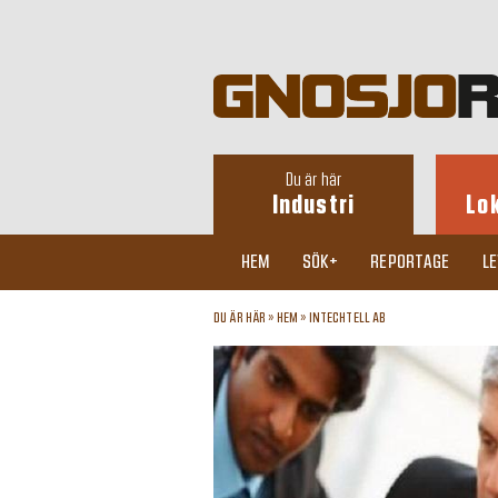
Du är här
Industri
Lo
HEM
SÖK+
REPORTAGE
L
DU ÄR HÄR »
HEM
»
INTECHTELL AB