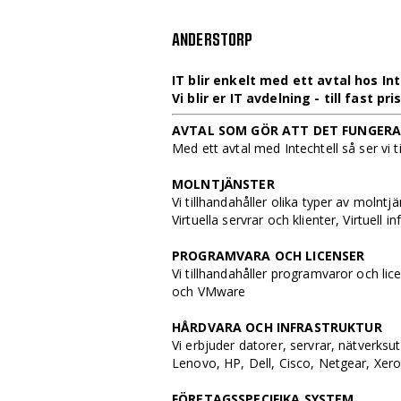
ANDERSTORP
IT blir enkelt med ett avtal hos In
Vi blir er IT avdelning - till fast pr
AVTAL SOM GÖR ATT DET FUNGER
Med ett avtal med Intechtell så ser vi till
MOLNTJÄNSTER
Vi tillhandahåller olika typer av molnt
Virtuella servrar och klienter, Virtuell in
PROGRAMVARA OCH LICENSER
Vi tillhandahåller programvaror och lic
och VMware
HÅRDVARA OCH INFRASTRUKTUR
Vi erbjuder datorer, servrar, nätverks
Lenovo, HP, Dell, Cisco, Netgear, Xer
FÖRETAGSSPECIFIKA SYSTEM