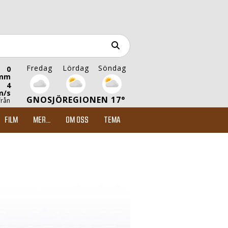
Fredag
Lördag
Söndag
0
mm
4
m/s
GNOSJÖREGIONEN 17°
från
FILM
MER...
OM OSS
TEMA