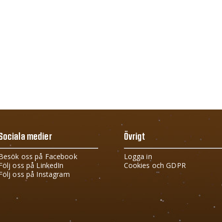
Sociala medier
Övrigt
Besök oss på Facebook
Logga in
Följ oss på LinkedIn
Cookies och GDPR
Följ oss på Instagram