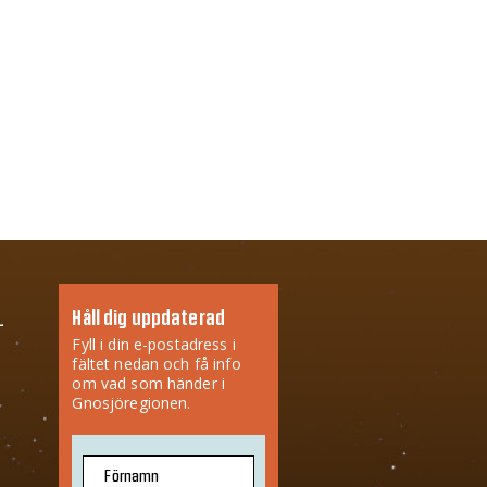
Håll dig uppdaterad
Fyll i din e-postadress i
fältet nedan och få info
om vad som händer i
Gnosjöregionen.
Förnamn