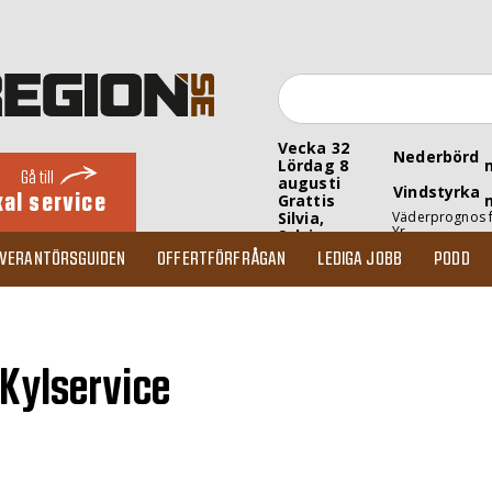
Vecka 32
Nederbörd
Lördag 8
Gå till
augusti
Vindstyrka
kal service
Grattis
Silvia,
Väderprognos 
Yr
Sylvia
EVERANTÖRSGUIDEN
OFFERTFÖRFRÅGAN
LEDIGA JOBB
PODD
 Kylservice