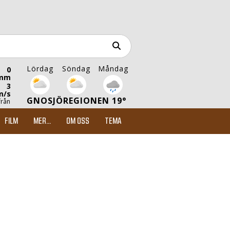
Lördag
Söndag
Måndag
0
mm
3
m/s
GNOSJÖREGIONEN 19°
från
FILM
MER...
OM OSS
TEMA