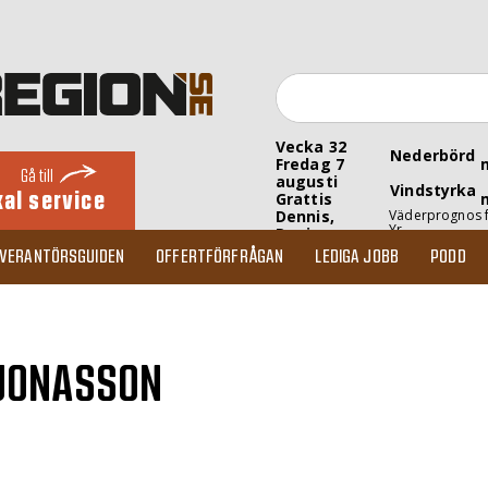
Vecka 32
Nederbörd
Fredag 7
Gå till
augusti
Vindstyrka
kal service
Grattis
Dennis,
Väderprognos 
Yr
Denise
EVERANTÖRSGUIDEN
OFFERTFÖRFRÅGAN
LEDIGA JOBB
PODD
 JONASSON