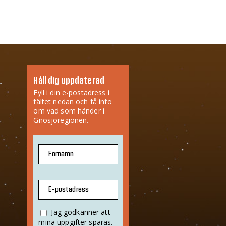
Håll dig uppdaterad
Fyll i din e-postadress i
fältet nedan och få info
om vad som händer i
Gnosjöregionen.
Förnamn
E-postadress
Jag godkänner att
mina uppgifter sparas.