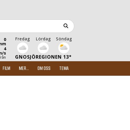
Fredag
Lördag
Söndag
0
mm
4
m/s
GNOSJÖREGIONEN 13°
från
FILM
MER...
OM OSS
TEMA