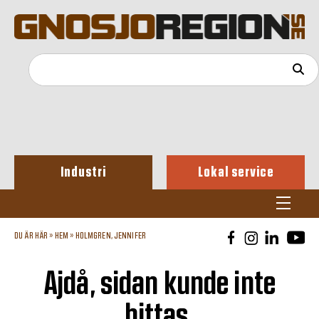
Industri
Lokal service
DU ÄR HÄR »
HEM
»
HOLMGREN, JENNIFER
Ajdå, sidan kunde inte
hittas.