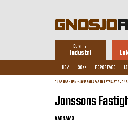
Du är här
Industri
Lo
HEM
SÖK+
REPORTAGE
L
DU ÄR HÄR »
HEM
»
JONSSONS FASTIGHETER, STIG JON
Jonssons Fastigh
VÄRNAMO