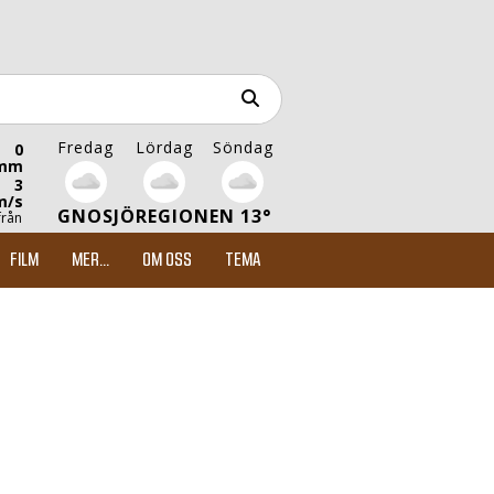
Fredag
Lördag
Söndag
0
mm
3
m/s
GNOSJÖREGIONEN 13°
från
FILM
MER...
OM OSS
TEMA