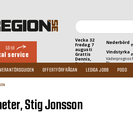
Vecka 32
Nederbörd
Fredag 7
Gå till
augusti
Vindstyrka
kal service
Grattis
Dennis,
Väderprognos 
Yr
Denise
EVERANTÖRSGUIDEN
OFFERTFÖRFRÅGAN
LEDIGA JOBB
PODD
SSON
eter, Stig Jonsson