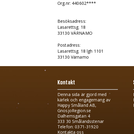
Org.nr: 440602****
Besöksadress:
Lasarettsg. 18
33130 VÄRNAMO
Postadress:
Lasarettsg. 18 lgh 1101
33130 Värnamo
Kontakt
Denna sida är gjord med
kärlek och engagemang av
Happy Småland AB,
GnosjoRegion.se
Dalhemsgatan 4
333 30 Smålandsstenar
Telefon: 0371-31920
Kontakta oss