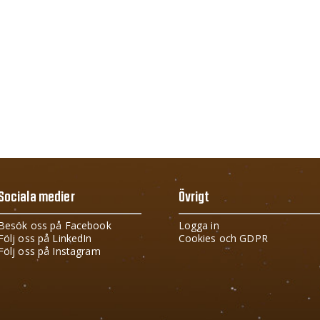
Sociala medier
Övrigt
Besök oss på Facebook
Logga in
Följ oss på LinkedIn
Cookies och GDPR
Följ oss på Instagram