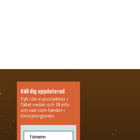
Håll dig uppdaterad
Fyll i din e-postadress i
fältet nedan och få info
om vad som händer i
Gnosjöregionen.
Förnamn