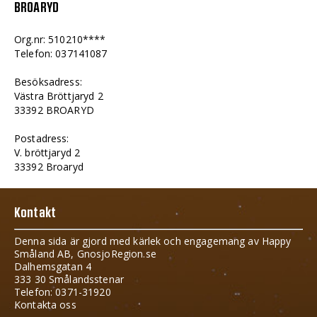
BROARYD
Org.nr: 510210****
Telefon: 037141087
Besöksadress:
Västra Bröttjaryd 2
33392 BROARYD
Postadress:
V. bröttjaryd 2
33392 Broaryd
Kontakt
Denna sida är gjord med kärlek och engagemang av Happy
Småland AB, GnosjoRegion.se
Dalhemsgatan 4
333 30 Smålandsstenar
Telefon: 0371-31920
Kontakta oss