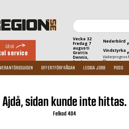
Vecka 32
Nederbörd
Fredag 7
Gå till
augusti
Vindstyrka
kal service
Grattis
Dennis,
Väderprognos 
Yr
Denise
EVERANTÖRSGUIDEN
OFFERTFÖRFRÅGAN
LEDIGA JOBB
PODD
Ajdå, sidan kunde inte hittas.
Felkod 404