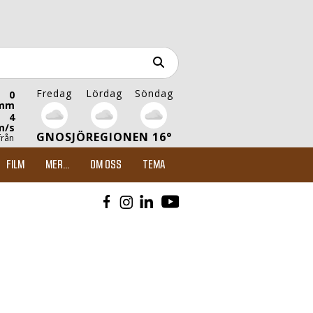
Fredag
Lördag
Söndag
0
mm
4
m/s
GNOSJÖREGIONEN 16°
från
FILM
MER...
OM OSS
TEMA