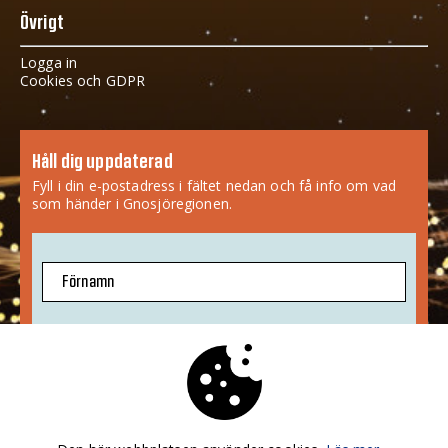
Övrigt
Logga in
Cookies och GDPR
Håll dig uppdaterad
Fyll i din e-postadress i fältet nedan och få info om vad
som händer i Gnosjöregionen.
Förnamn
E-postadress
Jag godkänner att mina uppgifter sparas.
Mer info
»