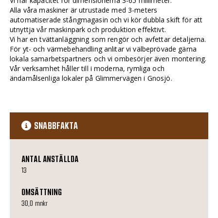
Vi har kapacitet för dimensionerna 3-65 millimeter.
Alla våra maskiner är utrustade med 3-meters
automatiserade stångmagasin och vi kör dubbla skift för att
utnyttja vår maskinpark och produktion effektivt.
Vi har en tvättanläggning som rengör och avfettar detaljerna.
För yt- och värmebehandling anlitar vi välbeprövade gärna
lokala samarbetspartners och vi ombesörjer även montering.
Vår verksamhet håller till i moderna, rymliga och
ändamålsenliga lokaler på Glimmervägen i Gnosjö.
SNABBFAKTA
ANTAL ANSTÄLLDA
13
OMSÄTTNING
30,0 mnkr