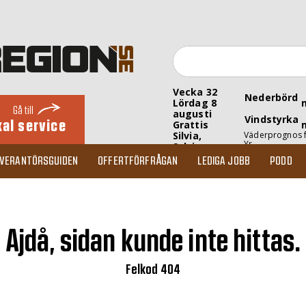
Vecka 32
Nederbörd
Lördag 8
Gå till
augusti
Vindstyrka
kal service
Grattis
Silvia,
Väderprognos 
Yr
Sylvia
EVERANTÖRSGUIDEN
OFFERTFÖRFRÅGAN
LEDIGA JOBB
PODD
Ajdå, sidan kunde inte hittas.
Felkod 404