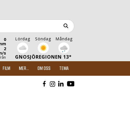
Lördag
Söndag
Måndag
0
mm
2
m/s
GNOSJÖREGIONEN 13°
från
FILM
MER...
OM OSS
TEMA