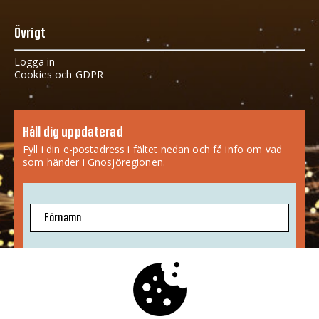
Övrigt
Logga in
Cookies och GDPR
Håll dig uppdaterad
Fyll i din e-postadress i fältet nedan och få info om vad
som händer i Gnosjöregionen.
Förnamn
E-postadress
Jag godkänner att mina uppgifter sparas.
Mer info
»