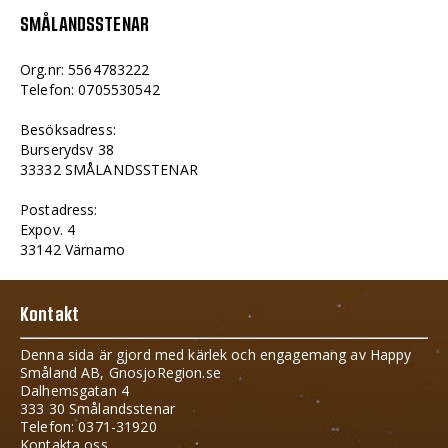
SMÅLANDSSTENAR
Org.nr: 5564783222
Telefon: 0705530542
Besöksadress:
Burserydsv 38
33332 SMÅLANDSSTENAR
Postadress:
Expov. 4
33142 Värnamo
Kontakt
Denna sida är gjord med kärlek och engagemang av Happy
Småland AB, GnosjoRegion.se
Dalhemsgatan 4
333 30 Smålandsstenar
Telefon: 0371-31920
Kontakta oss