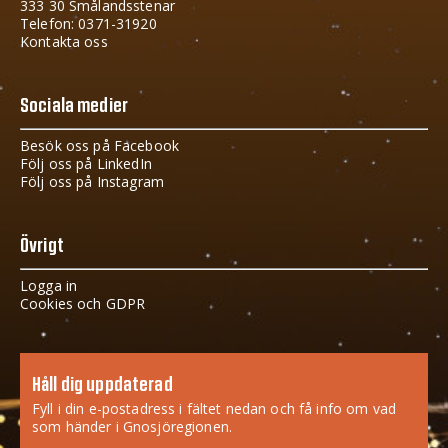
333 30 Smålandsstenar
Telefon: 0371-31920
Kontakta oss
Sociala medier
Besök oss på Facebook
Följ oss på LinkedIn
Följ oss på Instagram
Övrigt
Logga in
Cookies och GDPR
Håll dig uppdaterad
Fyll i din e-postadress i fältet nedan och få info om vad
som händer i Gnosjöregionen.