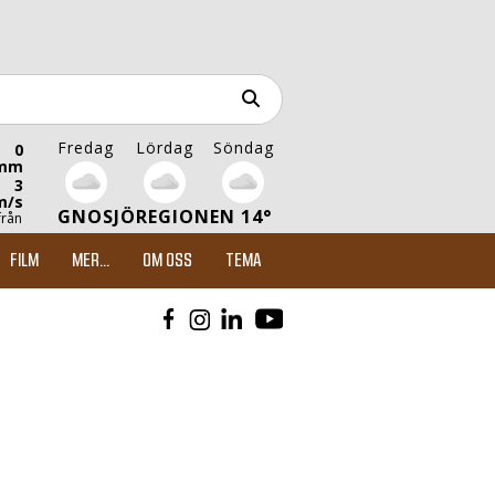
Fredag
Lördag
Söndag
0
mm
3
m/s
GNOSJÖREGIONEN 14°
från
FILM
MER...
OM OSS
TEMA