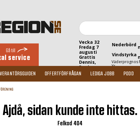
Vecka 32
Nederbörd
Fredag 7
Gå till
augusti
Vindstyrka
kal service
Grattis
Dennis,
Väderprognos 
Yr
Denise
EVERANTÖRSGUIDEN
OFFERTFÖRFRÅGAN
LEDIGA JOBB
PODD
FÖRENING
Ajdå, sidan kunde inte hittas.
Felkod 404