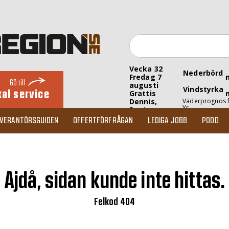
Vecka 32
Nederbörd
Fredag 7
Gå till
augusti
Vindstyrka
kal service
Grattis
Dennis,
Väderprognos 
Yr
Denise
EVERANTÖRSGUIDEN
OFFERTFÖRFRÅGAN
LEDIGA JOBB
PODD
Ajdå, sidan kunde inte hittas.
Felkod 404