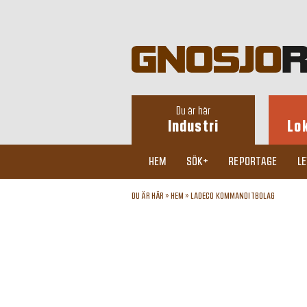
Du är här
Industri
Lo
HEM
SÖK+
REPORTAGE
L
DU ÄR HÄR »
HEM
»
LADECO KOMMANDITBOLAG