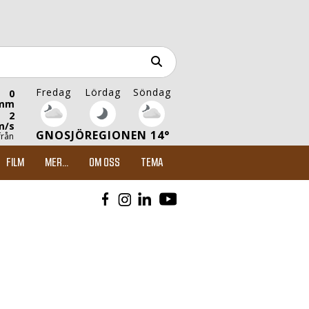
Fredag
Lördag
Söndag
0
mm
2
m/s
GNOSJÖREGIONEN 14°
från
FILM
MER...
OM OSS
TEMA