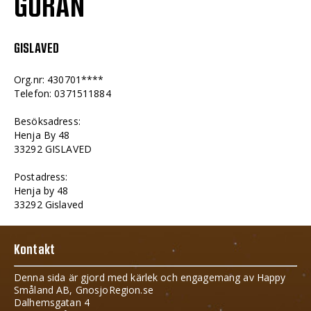
GÖRAN
GISLAVED
Org.nr: 430701****
Telefon: 0371511884
Besöksadress:
Henja By 48
33292 GISLAVED
Postadress:
Henja by 48
33292 Gislaved
Kontakt
Denna sida är gjord med kärlek och engagemang av Happy
Småland AB, GnosjoRegion.se
Dalhemsgatan 4