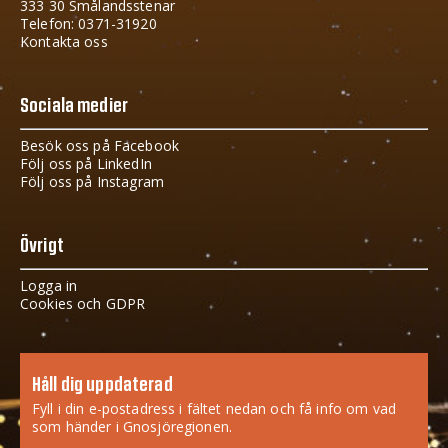
333 30 Smålandsstenar
Telefon: 0371-31920
Kontakta oss
Sociala medier
Besök oss på Facebook
Följ oss på LinkedIn
Följ oss på Instagram
Övrigt
Logga in
Cookies och GDPR
Håll dig uppdaterad
Fyll i din e-postadress i fältet nedan och få info om vad
som händer i Gnosjöregionen.