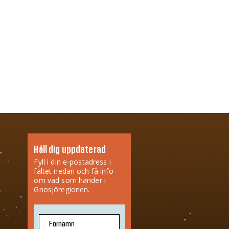
Håll dig uppdaterad
Fyll i din e-postadress i
fältet nedan och få info
om vad som händer i
Gnosjöregionen.
Förnamn