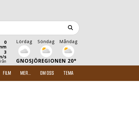
Lördag
Söndag
Måndag
0
mm
3
m/s
GNOSJÖREGIONEN 20°
från
FILM
MER...
OM OSS
TEMA