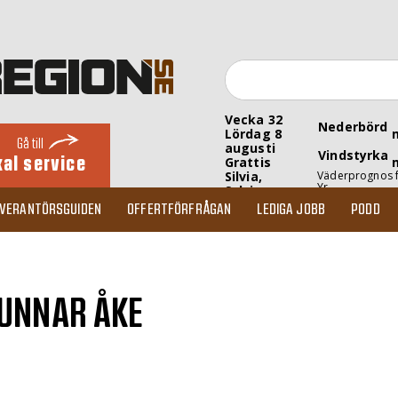
Vecka 32
Nederbörd
Lördag 8
Gå till
augusti
Vindstyrka
kal service
Grattis
Silvia,
Väderprognos 
Yr
Sylvia
EVERANTÖRSGUIDEN
OFFERTFÖRFRÅGAN
LEDIGA JOBB
PODD
GUNNAR ÅKE