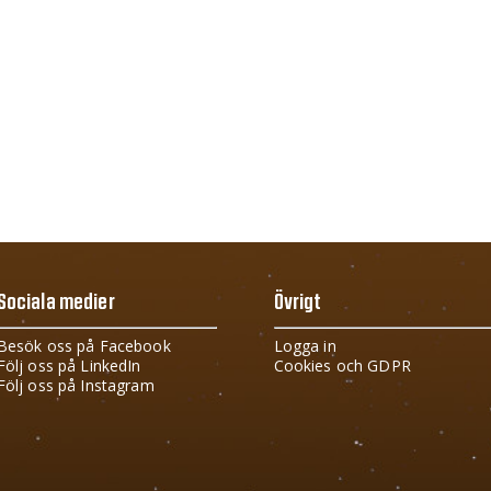
Sociala medier
Övrigt
Besök oss på Facebook
Logga in
Följ oss på LinkedIn
Cookies och GDPR
Följ oss på Instagram