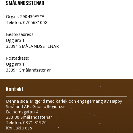
SMÅLANDSSTENAR
Org.nr: 590430****
Telefon: 0705681008
Besöksadress:
Ugglarp 1
33391 SMÅLANDSSTENAR
Postadress:
Ugglarp 1
33391 Smålandsstenar
Kontakt
Denna sida är gjord med kärlek och engagemang av Happy
Småland AB, GnosjoRegion.se
Dalhemsgatan 4
333 30 Smålandsstenar
Telefon: 0371-31920
Kontakta oss