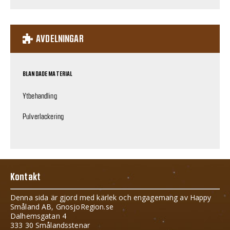
AVDELNINGAR
BLANDADE MATERIAL
Ytbehandling
Pulverlackering
Kontakt
Denna sida är gjord med kärlek och engagemang av Happy
Småland AB, GnosjoRegion.se
Dalhemsgatan 4
333 30 Smålandsstenar