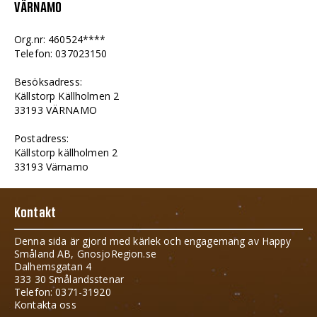
VÄRNAMO
Org.nr: 460524****
Telefon: 037023150
Besöksadress:
Källstorp Källholmen 2
33193 VÄRNAMO
Postadress:
Källstorp källholmen 2
33193 Värnamo
Kontakt
Denna sida är gjord med kärlek och engagemang av Happy
Småland AB, GnosjoRegion.se
Dalhemsgatan 4
333 30 Smålandsstenar
Telefon: 0371-31920
Kontakta oss