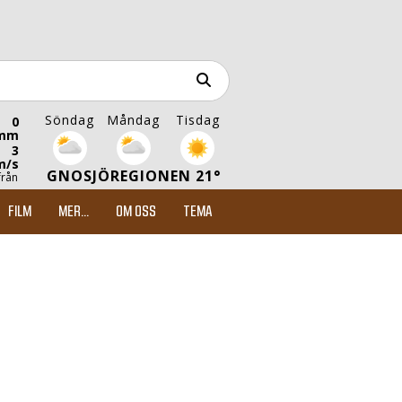
Söndag
Måndag
Tisdag
0
mm
3
m/s
GNOSJÖREGIONEN 21°
från
FILM
MER...
OM OSS
TEMA