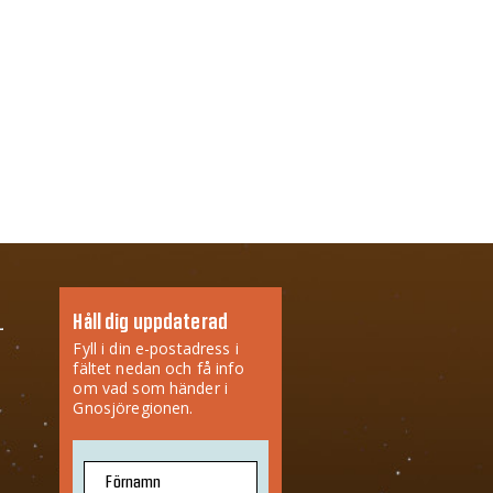
Håll dig uppdaterad
Fyll i din e-postadress i
fältet nedan och få info
om vad som händer i
Gnosjöregionen.
Förnamn