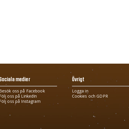
Sociala medier
Övrigt
Besök oss på Facebook
Logga in
Följ oss på LinkedIn
Cookies och GDPR
Följ oss på Instagram