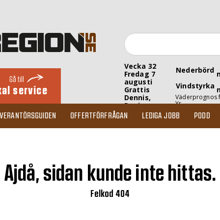
Vecka 32
Nederbörd
Fredag 7
Gå till
augusti
Vindstyrka
kal service
Grattis
Dennis,
Väderprognos 
Yr
Denise
EVERANTÖRSGUIDEN
OFFERTFÖRFRÅGAN
LEDIGA JOBB
PODD
Ajdå, sidan kunde inte hittas.
Felkod 404