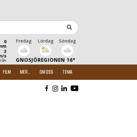
Fredag
Lördag
Söndag
0
mm
3
m/s
GNOSJÖREGIONEN 16°
från
FILM
MER...
OM OSS
TEMA