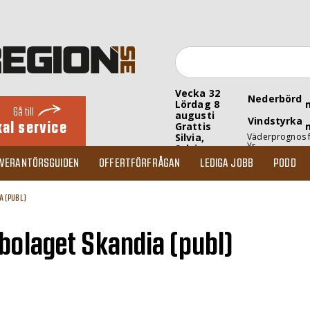
Vecka 32
Nederbörd
Lördag 8
Gå till
augusti
Vindstyrka
kal service
Grattis
Silvia,
Väderprognos 
Yr
Sylvia
EVERANTÖRSGUIDEN
OFFERTFÖRFRÅGAN
LEDIGA JOBB
PODD
 (PUBL)
bolaget Skandia (publ)