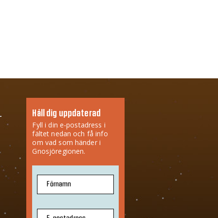
Håll dig uppdaterad
Fyll i din e-postadress i
fältet nedan och få info
om vad som händer i
Gnosjöregionen.
Förnamn