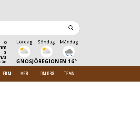
Lördag
Söndag
Måndag
0
mm
3
m/s
GNOSJÖREGIONEN 16°
från
FILM
MER...
OM OSS
TEMA