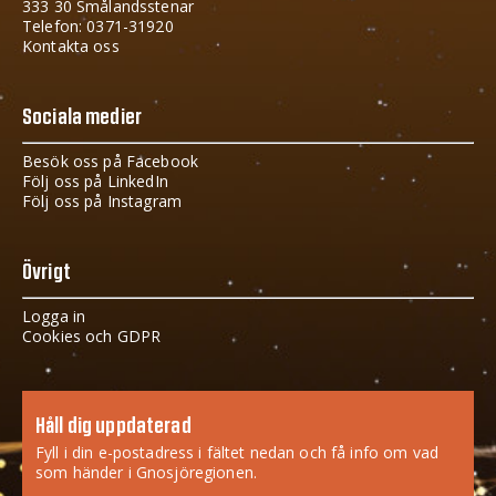
333 30 Smålandsstenar
Telefon: 0371-31920
Kontakta oss
Sociala medier
Besök oss på Facebook
Följ oss på LinkedIn
Följ oss på Instagram
Övrigt
Logga in
Cookies och GDPR
Håll dig uppdaterad
Fyll i din e-postadress i fältet nedan och få info om vad
som händer i Gnosjöregionen.