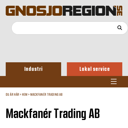
Industri
Lokal service
DU ÄR HÄR »
HEM
»
MACKFANÉR TRADING AB
Mackfanér Trading AB