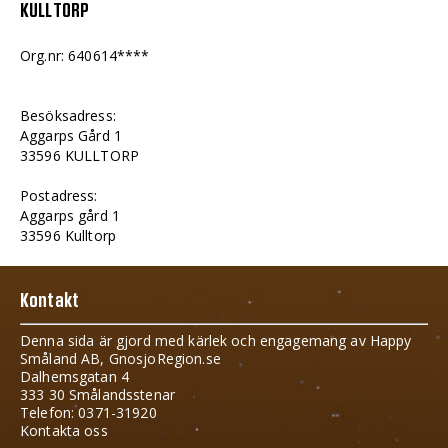
KULLTORP
Org.nr: 640614****
Besöksadress:
Aggarps Gård 1
33596 KULLTORP
Postadress:
Aggarps gård 1
33596 Kulltorp
Kontakt
Denna sida är gjord med kärlek och engagemang av Happy
Småland AB, GnosjoRegion.se
Dalhemsgatan 4
333 30 Smålandsstenar
Telefon: 0371-31920
Kontakta oss